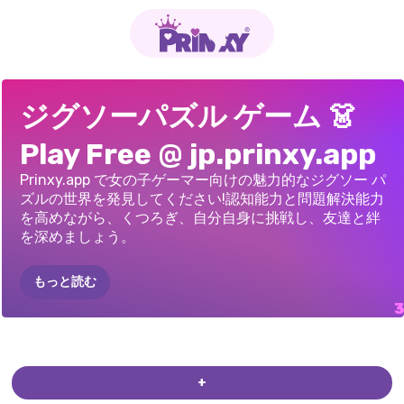
K-POP
PUZZLE
ユニコーンとドラゴ
プリンセス
パズル
ジグソーパズル ゲーム 👗
ンのパズル
HUNTERS
ポートレート
Play Free @ jp.prinxy.app
Prinxy.app で女の子ゲーマー向けの魅力的なジグソー パ
ズルの世界を発見してください!認知能力と問題解決能力
を高めながら、くつろぎ、自分自身に挑戦し、友達と絆
を深めましょう。
もっと読む
+