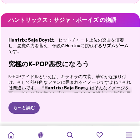
ハントリックス：サジャ・ボーイズ の物語
Huntrix: Saja Boysは
、ヒットチャート上位の楽曲を演奏
し、悪魔の力を蓄え、伝説のHuntrixに挑戦する
リズムゲーム
です。
究極のK-POP悪役になろう
K-POPアイドルといえば、キラキラの衣装、華やかな振り付
け、そして熱狂的なファンに囲まれるイメージですよね？それ
は間違いです。
『Huntrix: Saja Boys』は
そんなイメージを
覆し、暗い秘密を抱えた謎めいたアイドルの視点から物語が展
開します。昼間は、何百万人ものファンに愛されるスーパース
ター。夜になると、舞台裏で暗躍する強力な悪魔となり、人気
もっと読む
グループHuntrixの活動を妨害するのです。
K-POPと「デーモンハンターズ」にインスパイアされたこの刺
激的なリズムゲームは、
音楽、タイミング、戦略を融合させた
ルミ・ミラ・
COLORING
K-POPハン
K-POPアイ
K-POP
プリンセス
スリリングな体験を提供します。すべてのビートが重要であ
ゾーイ：K-
ターズ・イ
ドルスクー
り、すべてのパフォーマンスがあなたの力を増幅させ、リズム
K-POPアイ