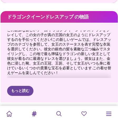
ドラゴンクイーンドレスアップ の物語
この新鮮な新しいゲーム ドラゴン クイーン ドレス アップをプ
レイして、この女の子が真の王国の女王のようにドレスアップ
するのを手伝ってください!この新しいゲームでは、ドレスアッ
プのカテゴリを参照して、女王のステータスを表す完璧な衣装
を選択してください。彼女の銀色の髪を素敵な三つ編みでスタ
イリングし、この地で最も獰猛なドラゴンの新しい女王として
彼女が着るのに最適なドレスを選びましょう。彼女はまた、金
色に浸した靴、女王の王冠、王笏、そして女王がいつも身に着
けているいくつかの貴重な宝石を必要としています.この着せ替
えゲームを楽しんでください！
もっと読む
プリンセスオ
プリンセスフ
赤ちゃん人形
有名人の生き
ブロンドはよ
BFF:
ベスト
プリンセス
プリンセスの
プリンセス
ヴィラン
エリザ
と
ールホワイト
ァッションウ
の抗議
方
り良いことを
着せ替え