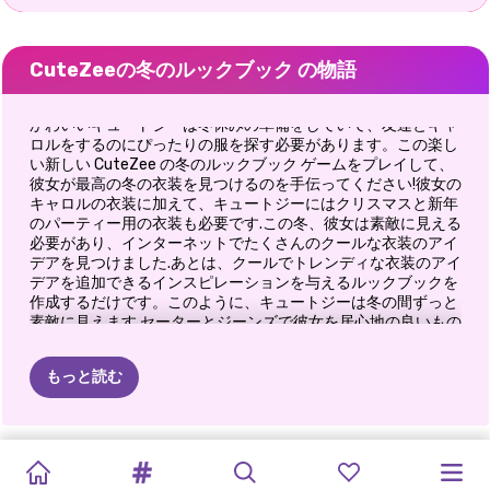
CuteZeeの冬のルックブック の物語
かわいいキュートジーは冬休みの準備をしていて、友達とキャ
ロルをするのにぴったりの服を探す必要があります。この楽し
い新しい CuteZee の冬のルックブック ゲームをプレイして、
彼女が最高の冬の衣装を見つけるのを手伝ってください!彼女の
キャロルの衣装に加えて、キュートジーにはクリスマスと新年
のパーティー用の衣装も必要です.この冬、彼女は素敵に見える
必要があり、インターネットでたくさんのクールな衣装のアイ
デアを見つけました.あとは、クールでトレンディな衣装のアイ
デアを追加できるインスピレーションを与えるルックブックを
作成するだけです。このように、キュートジーは冬の間ずっと
素敵に見えます.セーターとジーンズで彼女を居心地の良いもの
にして暖かくしますが、休日にもエレガントなスタイルを選択
してください.彼女のルックブックからインスピレーションを得
もっと読む
て、このかわいこちゃんがそれらを再現するのを手伝ってくだ
さい.楽しむ！
新春キラキラ
ファッション
プリンクシ
プリンセス
マリネットの
MEGA
スーパーモデ
冷凍クリスマ
シスターズ冬
ゲット・レデ
姉妹の冬の脱
シスターズ
フェス
ボックス：ク
ー・ウィンタ
冬休み:
ルの忘れられ
ス:
休みドラマ
ィ・ウィズ・
出