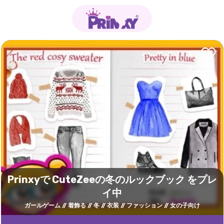
Prinxyで CuteZeeの冬のルックブック をプレ
イ中
ガールゲーム
着飾る
冬
衣装
ファッション
女の子向け