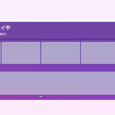
レイ中
向け