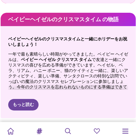
ベイビーヘイゼルのクリスマスタイム の物語
ベイビーヘイゼルのクリスマスタイムと一緒にホリデーをお祝
いしましょう！
一年で最も素晴らしい時期がやってきました。ベイビー ヘイゼ
ルは、
ベイビー ヘイゼル クリスマス タイム
で友達と一緒にク
リスマスの喜びを広める準備ができています。ヘイゼル、ベ
ラ、リアム、ハニー ボニー、猫のケイティと一緒に、楽しいア
クティビティ、楽しい準備、サンタクロースの特別な訪問でい
っぱいの魔法のクリスマス セレブレーションに参加しましょ
う。今年のクリスマスを忘れられないものにする準備はできて
いますか?
女の子向けのこの無料ホリデー ゲーム
で、お祭り気
分に浸り、ベイビー ヘイゼルが大事な夜に向けて準備を整える
のを手伝ってください。
もっと読む
クリスマスの魔法に備えよう
時間は刻々と迫り、ベイビー ヘイゼルはサンタが来る前にクリ
ダサいクリス
私の完璧なク
新年のメイク
K-POPニュ
BFF
キキのピンク
K-POPニュ
クリスマスの
カーダシアン
姉妹大晦日
ゲット・レデ
ハーレーの
スマスの準備をすべて終わらせようと決心しています。やるべ
マスセーター
リスマスコス
トレンド
ーイヤーコン
のクリスマス
ーイヤーコン
ジンジャーブ
家はクリスマ
きことは山ほどありますが、あなたの助けがあれば、すべてが
ィ・ウィズ・
「ニューイヤ