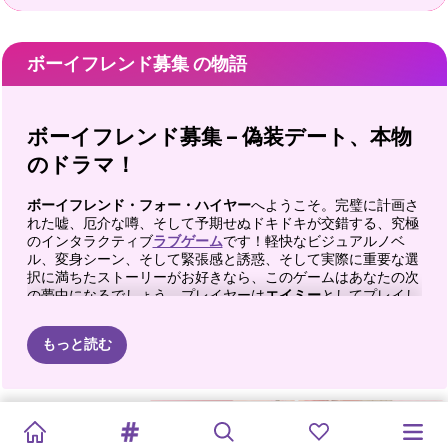
ボーイフレンド募集 の物語
ボーイフレンド募集 – 偽装デート、本物
のドラマ！
ボーイフレンド・フォー・ハイヤー
へようこそ。完璧に計画さ
れた嘘、厄介な噂、そして予期せぬドキドキが交錯する、究極
のインタラクティブ
ラブゲーム
です！軽快なビジュアルノベ
ル、変身シーン、そして緊張感と誘惑、そして実際に重要な選
択に満ちたストーリーがお好きなら、このゲームはあなたの次
の夢中になるでしょう。プレイヤーは
エイミー
としてプレイし
ます。彼女は勤勉で成績優秀な生徒。彼女の生活は教科書、試
験、そして際限なく要求してくる母親への好意に支えられてい
もっと読む
ます。しかし、母親からそろそろデートを始めなさいと迫ら
れ、エイミーはパニックに陥ります…そこで、学校に転校して
きた魅力的な転校生、
ハビエルを
彼氏のふりをするために雇い
ます。彼は頭が良く、口が達者で、自信過剰。彼と付き合うの
カプチンダン
オフィスから
エリーと友達
バレンタイン
エリーとベン
BFFデートフ
エリーハイキ
プリンセス
は簡単なはずなのに。しかし、このビジネス契約は何もかもが
サーの初デー
デートへ
が初デートの
デーのカップ
計画通りにはいきません。
のデートナイ
ァッション
ングデート