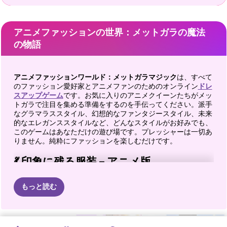
アニメファッションの世界：メットガラの魔法
の物語
アニメファッションワールド：メットガラマジック
は、すべて
のファッション愛好家とアニメファンのためのオンライン
ドレ
スアップゲーム
です。お気に入りのアニメクイーンたちがメッ
トガラで注目を集める準備をするのを手伝ってください。派手
なグラマラススタイル、幻想的なファンタジースタイル、未来
的なエレガンススタイルなど、どんなスタイルがお好みでも、
このゲームはあなただけの遊び場です。プレッシャーは一切あ
りません。純粋にファッションを楽しむだけです。
💃 印象に残る服装 – アニメ版
竈門禰豆子
、
月野うさぎ
、
ゼロツー
、そして
ナミ
と一緒に、レ
もっと読む
ッドカーペット、クチュールドレス、そしてきらびやかなメイ
クの華やかな世界に足を踏み入れましょう。それぞれのキャラ
クターが独自の雰囲気を醸し出しています。一年で最大のファ
ッションナイトに
向けて、彼女たちをスタイリングするのはあ
ファッション
Y2Kファッシ
アニメドレス
バービーのメ
左か右か:
BFF
Y2K
魅力的な#ビ
ファッション
エリーファッ
セレブリティ
アニメプリン