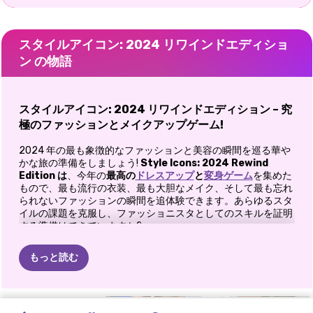
スタイルアイコン: 2024 リワインドエディショ
ン の物語
スタイルアイコン: 2024 リワインドエディション – 究
極のファッションとメイクアップゲーム!
2024 年の最も象徴的なファッションと美容の瞬間を巡る華や
かな旅の準備をしましょう!
Style Icons: 2024 Rewind
Edition は
、今年の
最高の
ドレスアップ
と
変身ゲーム
を集めた
もので、最も流行の衣装、最も大胆なメイク、そして最も忘れ
られないファッションの瞬間を追体験できます。あらゆるスタ
イルの課題を克服し、ファッショニスタとしてのスキルを証明
する準備はできていますか?
スタイルアイコンの遊び方: 2024年リワインド版
もっと読む
スタイリッシュな一年 – 2024 年のベスト!
このオールインワンのファッションショーには以下が含まれま
スペースコア
#GRWM:
バレンタイン
グラマラスド
イビサ
フェスティバ
水曜日のソフ
バレンタイン
マイ
マイ
通年ファッシ